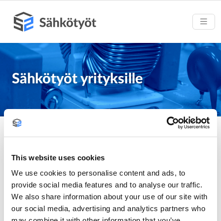
Sähkötyöt yrityksille
Sähkötyöt yrityksille ja
This website uses cookies
liikekiinteistöille
We use cookies to personalise content and ads, to
provide social media features and to analyse our traffic.
Palveluvalikoimaamme kuuluvat valaisinasennukset,
We also share information about your use of our site with
toimitilojen sähköistykset, sähköautojen latausasemien
our social media, advertising and analytics partners who
asennukset, huoltosähkötyöt ja vianselvitykset.
may combine it with other information that you’ve