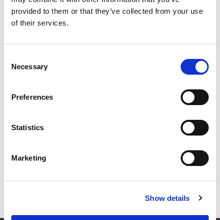
Palvelemme myös talotekniikan huolto- ja
provided to them or that they’ve collected from your use
asennustöissä, huollamme ilmanvaihtojärjestelmät sekä
of their services.
muut talotekniset laitteet. Tarjoamme talotekniikan
huolto- ja asennuspalveluita aputoiminimellä S2-
Talotekniikka. Lisätietoa talotekniikkapuolen
Consent
Necessary
verkkosivuilta
www.talotekniikka.fi
.
Selection
Preferences
Ota yhteyttä
Statistics
Marketing
Show details