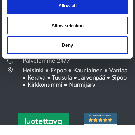
Allow all
Allow selection
S2-Sähkötyöt
045 261 0300
Deny
asiakaspalvelu@sahkotyot.fi
Palvelemme 24/7
Helsinki
•
Espoo
•
Kauniainen
•
Vantaa
•
Kerava
•
Tuusula
•
Järvenpää
•
Sipoo
•
Kirkkonummi
•
Nurmijärvi