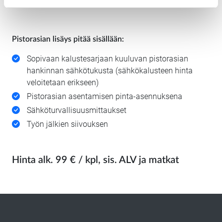
asiakaspalvelu@sahkotyot.fi
Pistorasian lisäys pitää sisällään:
Sopivaan kalustesarjaan kuuluvan pistorasian
hankinnan sähkötukusta (sähkökalusteen hinta
veloitetaan erikseen)
Pistorasian asentamisen pinta-asennuksena
Sähköturvallisuusmittaukset
Työn jälkien siivouksen
Hinta alk. 99 € / kpl, sis. ALV ja matkat