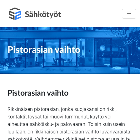
Pistorasian vaihto
Pistorasian vaihto
Rikkinäisen pistorasian, jonka suojakansi on rikki,
kontaktit löysät tai muovi tummunut, käyttö voi
aiheuttaa sähköisku- ja palovaaran. Toisin kuin usein
luullaan, on rikkinäisen pistorasian vaihto luvanvaraista
sähkötyötä. Vaihdamme rikkinäiset pistorasiat uusiin ja