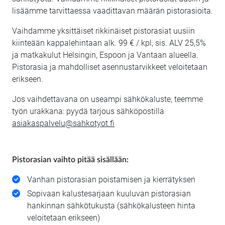
lisäämme tarvittaessa vaadittavan määrän pistorasioita.
Vaihdamme yksittäiset rikkinäiset pistorasiat uusiin
kiinteään kappalehintaan alk. 99 € / kpl, sis. ALV 25,5%
ja matkakulut Helsingin, Espoon ja Vantaan alueella.
Pistorasia ja mahdolliset asennustarvikkeet veloitetaan
erikseen.
Jos vaihdettavana on useampi sähkökaluste, teemme
työn urakkana: pyydä tarjous sähköpostilla
asiakaspalvelu@sahkotyot.fi
Pistorasian vaihto pitää sisällään:
Vanhan pistorasian poistamisen ja kierrätyksen
Sopivaan kalustesarjaan kuuluvan pistorasian
hankinnan sähkötukusta (sähkökalusteen hinta
veloitetaan erikseen)