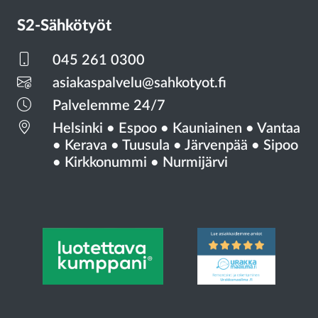
S2-Sähkötyöt
045 261 0300
asiakaspalvelu@sahkotyot.fi
Palvelemme 24/7
Helsinki
•
Espoo
•
Kauniainen
•
Vantaa
•
Kerava
•
Tuusula
•
Järvenpää
•
Sipoo
•
Kirkkonummi
•
Nurmijärvi